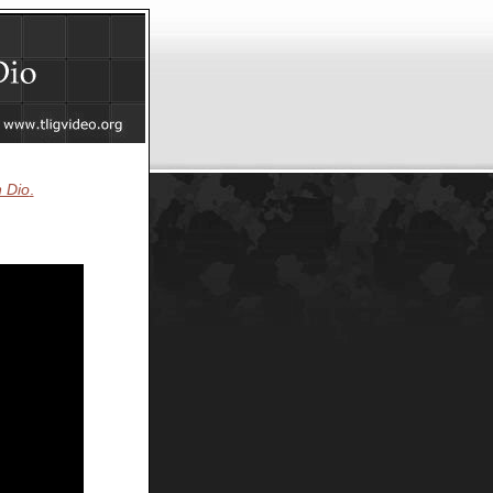
n Dio
.