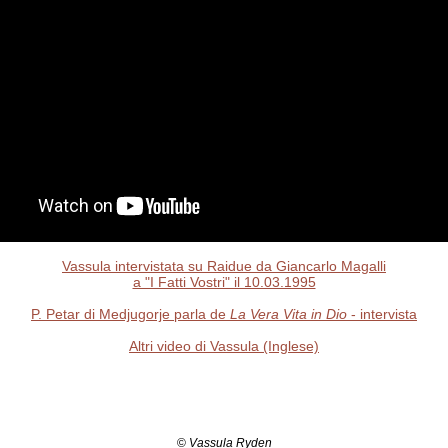
Vassula intervistata su Raidue da Giancarlo Magalli
a "I Fatti Vostri" il 10.03.1995
P. Petar di Medjugorje parla de
La Vera Vita in Dio
- intervista
Altri video di Vassula (Inglese)
©
Vassula Ryden