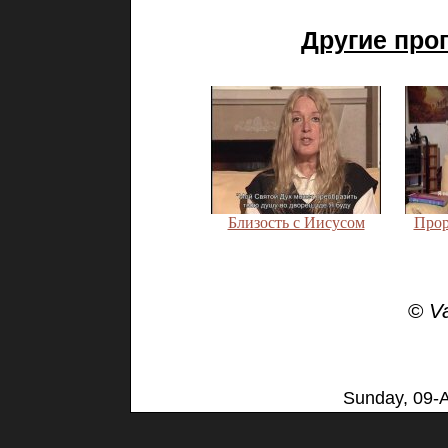
Другие про
Близость с Иисусом
Прор
©
V
Sunday, 09-